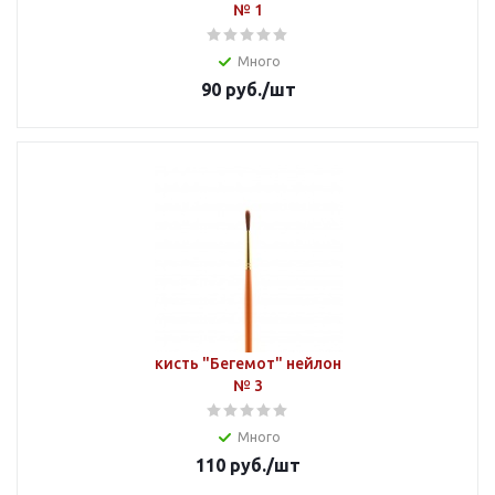
№ 1
Много
90
руб.
/шт
кисть "Бегемот" нейлон
№ 3
Много
110
руб.
/шт