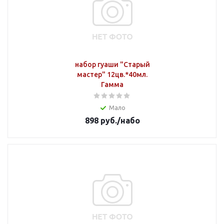
набор гуаши "Старый
мастер" 12цв.*40мл.
Гамма
Мало
898
руб.
/набо