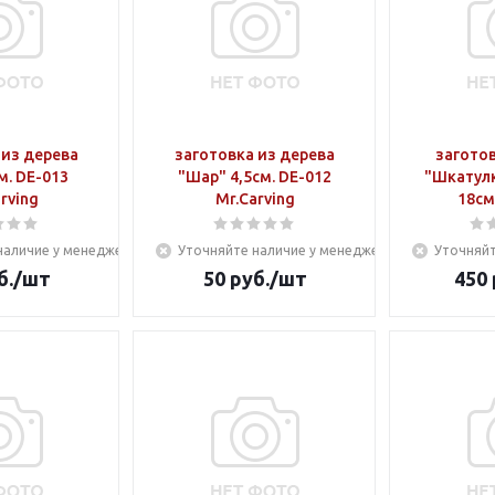
 из дерева
заготовка из дерева
заготов
м. DE-013
"Шар" 4,5см. DE-012
"Шкатулк
rving
Mr.Carving
18см
наличие у менеджера
Уточняйте наличие у менеджера
Уточняйт
б.
/шт
50
руб.
/шт
450