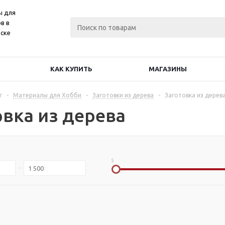
ы для
в в
ске
КАК КУПИТЬ
МАГАЗИНЫ
г
-
Материалы для Хобби
-
Заготовки из дерева
-
Заготовка из дерев
овка из дерева
5