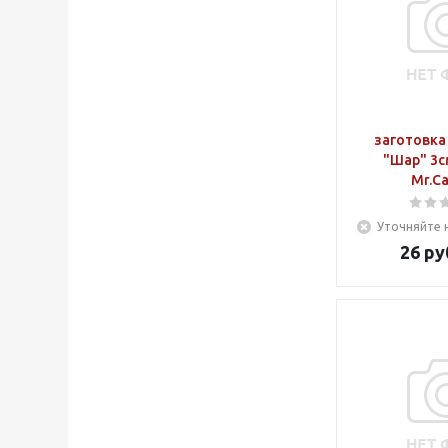
заготовка
"Шар" 3с
Mr.Ca
Уточняйте 
26
ру