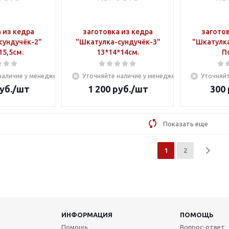
 из кедра
заготовка из кедра
заготов
сундучёк-2"
"Шкатулка-сундучёк-3"
"Шкатулка
15,5см.
13*14*14см.
П
наличие у менеджера
Уточняйте наличие у менеджера
Уточняйт
уб.
/шт
1 200
руб.
/шт
300
Показать еще
1
2
ИНФОРМАЦИЯ
ПОМОЩЬ
Помощь
Вопрос-ответ