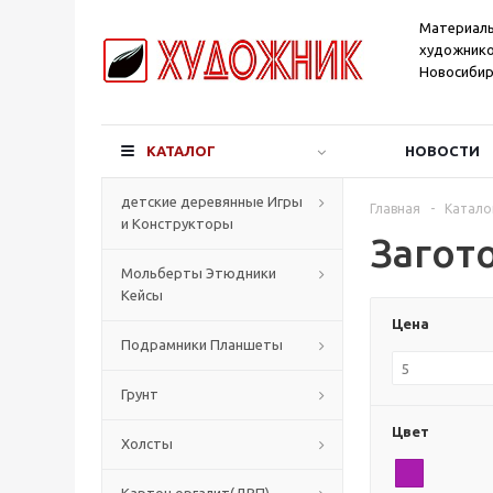
Материал
художнико
Новосибир
КАТАЛОГ
НОВОСТИ
детские деревянные Игры
Главная
-
Катало
и Конструкторы
Загот
Мольберты Этюдники
Кейсы
Цена
Подрамники Планшеты
Грунт
Цвет
Холсты