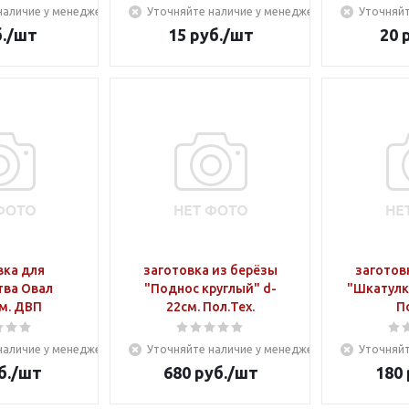
наличие у менеджера
Уточняйте наличие у менеджера
Уточняйт
.
/шт
15
руб.
/шт
20
р
вка для
заготовка из берёзы
заготов
тва Овал
"Поднос круглый" d-
"Шкатулка
м. ДВП
22см. Пол.Тех.
П
наличие у менеджера
Уточняйте наличие у менеджера
Уточняйт
б.
/шт
680
руб.
/шт
180