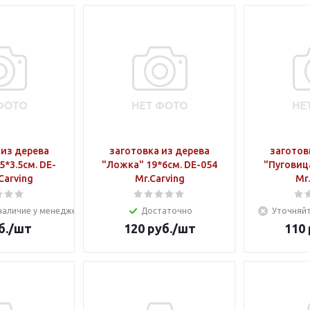
 из дерева
заготовка из дерева
заготов
5*3.5см. DE-
"Ложка" 19*6см. DE-054
"Пуговица
Carving
Mr.Carving
Mr
наличие у менеджера
Достаточно
Уточняйт
б.
/шт
120
руб.
/шт
110