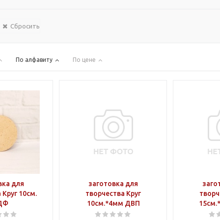
Сбросить
По алфавиту
По цене
вка для
заготовка для
заго
 Круг 10см.
творчества Круг
творч
ДФ
10см.*4мм ДВП
15см.