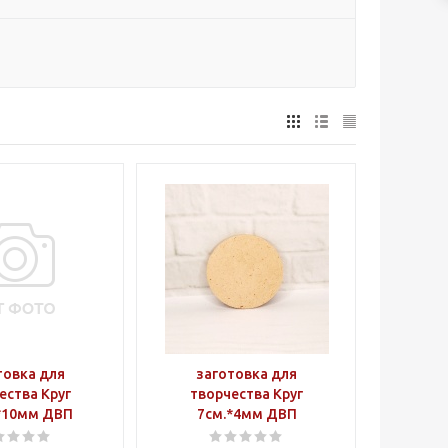
товка для
заготовка для
ества Круг
творчества Круг
*10мм ДВП
7см.*4мм ДВП