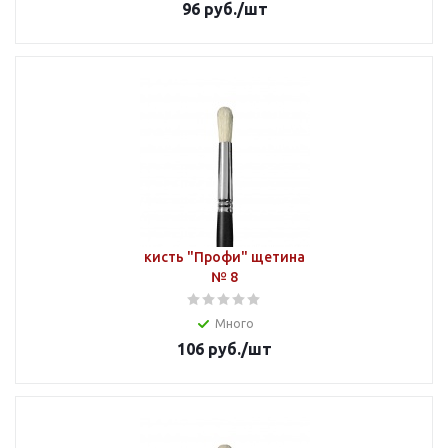
96
руб.
/шт
кисть "Профи" щетина
№ 8
Много
106
руб.
/шт