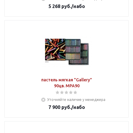
5 268
руб.
/набо
пастель мягкая "Gallery"
90цв. MPA90
Уточняйте наличие у менеджера
7 900
руб.
/набо