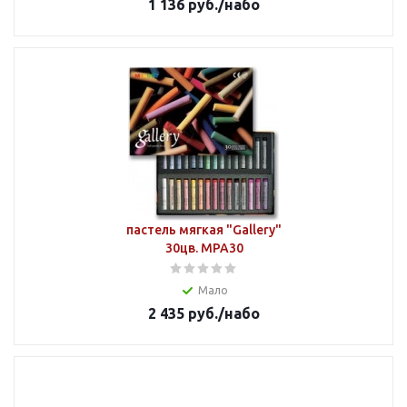
1 136
руб.
/набо
пастель мягкая "Gallery"
30цв. MPA30
Мало
2 435
руб.
/набо