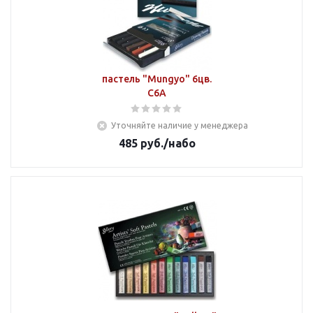
пастель "Mungyo" 6цв.
C6A
Уточняйте наличие у менеджера
485
руб.
/набо