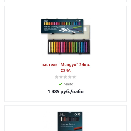
пастель "Mungyo" 24цв.
C24A
Мало
1 485
руб.
/набо