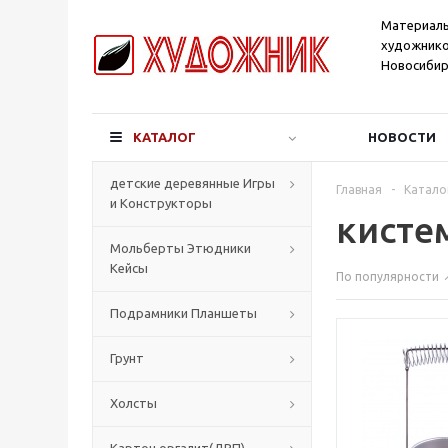
Материал
художнико
Новосибир
КАТАЛОГ
НОВОСТИ
детские деревянные Игры
Главная
-
Катало
и Конструкторы
кисте
Мольберты Этюдники
Кейсы
По популярности
Подрамники Планшеты
Грунт
Холсты