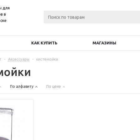
ы для
в в
ске
КАК КУПИТЬ
МАГАЗИНЫ
г
-
Аксессуары
-
кистемойки
мойки
По алфавиту
По цене