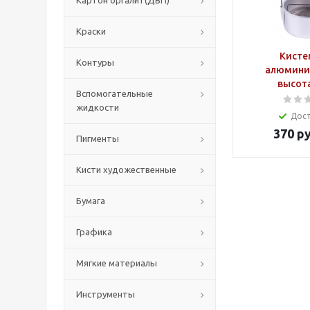
Картон оргалит(ДВП)
Краски
Кисте
Контуры
алюминие
высота
Вспомогательные
жидкости
Дос
370
ру
Пигменты
Кисти художественные
Бумага
Графика
Мягкие материалы
Инструменты