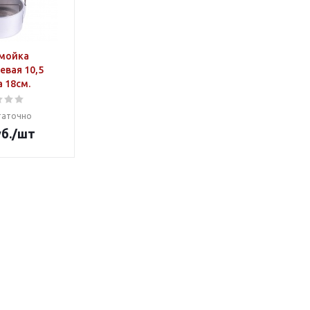
мойка
вая 10,5
 18см.
таточно
б.
/шт