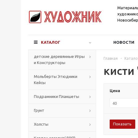
Материал
художнико
Новосибир
КАТАЛОГ
НОВОСТИ
детские деревянные Игры
Главная
-
Катало
и Конструкторы
кисти
Мольберты Этюдники
Кейсы
Цена
Подрамники Планшеты
Грунт
Холсты