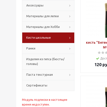
Аксессуары
Материалы для лепки
Материалы для Хобби
Кисти школьные
кисть "Беге
№
Рамки
Дос
Изделия из гипса (бюсты/
головы)
120
ру
Паста текстурная
Сертификаты
Модуль подписки в настоящее
время недоступен.