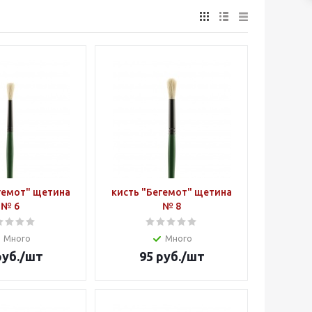
гемот" щетина
кисть "Бегемот" щетина
№ 6
№ 8
Много
Много
уб.
/шт
95
руб.
/шт