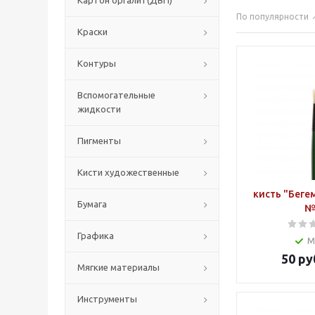
Картон оргалит(ДВП)
По популярности
Краски
Контуры
Вспомогательные
жидкости
Пигменты
Кисти художественные
кисть "Беге
Бумага
№
Графика
М
50
ру
Мягкие материалы
Инструменты