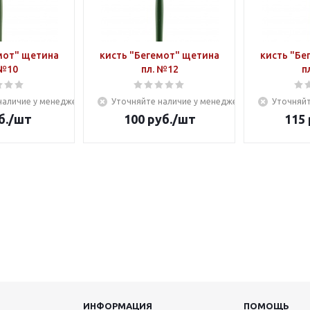
мот" щетина
кисть "Бегемот" щетина
кисть "Бе
 №10
пл. №12
п
наличие у менеджера
Уточняйте наличие у менеджера
Уточняйт
б.
/шт
100
руб.
/шт
115
ИНФОРМАЦИЯ
ПОМОЩЬ