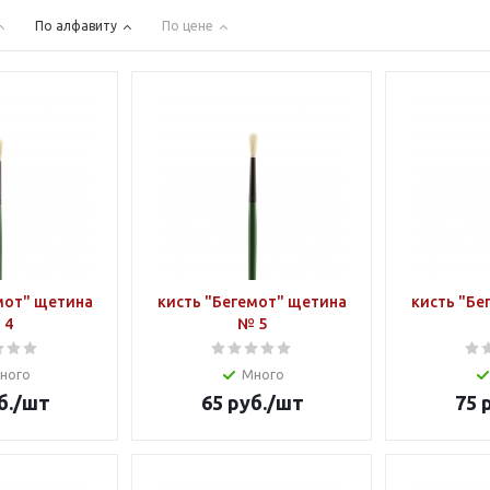
По алфавиту
По цене
мот" щетина
кисть "Бегемот" щетина
кисть "Бе
 4
№ 5
ного
Много
б.
/шт
65
руб.
/шт
75
р