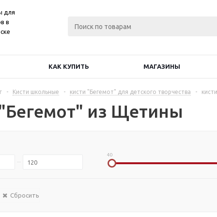
ы для
в в
ске
КАК КУПИТЬ
МАГАЗИНЫ
г
-
Кисти школьные
-
кисти "Бегемот" для детского творчества
-
кист
 "Бегемот" из Щетины
40
Сбросить