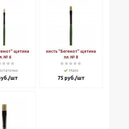
гемот" щетина
кисть "Бегемот" щетина
л. № 6
пл. № 8
остаточно
Мало
уб.
/шт
75
руб.
/шт