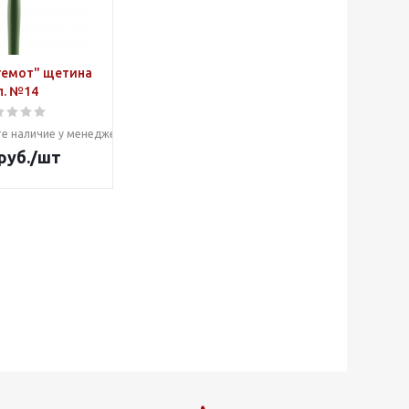
гемот" щетина
л. №14
е наличие у менеджера
руб.
/шт