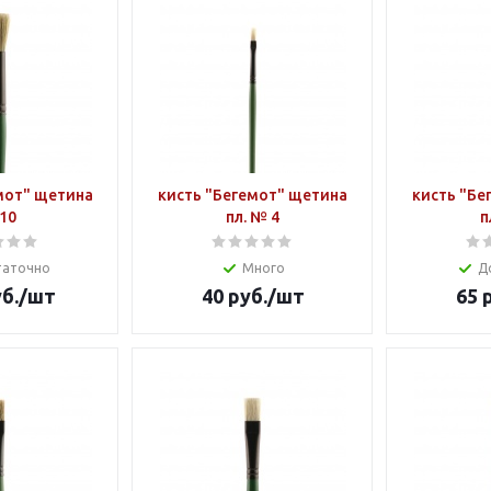
мот" щетина
кисть "Бегемот" щетина
кисть "Бе
10
пл. № 4
п
таточно
Много
Д
б.
/шт
40
руб.
/шт
65
р