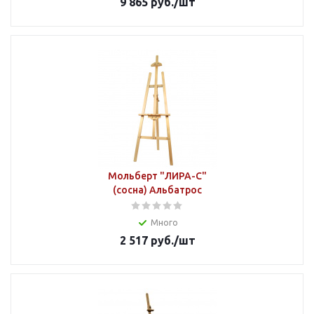
9 865
руб.
/шт
Мольберт "ЛИРА-С"
(сосна) Альбатрос
Много
2 517
руб.
/шт