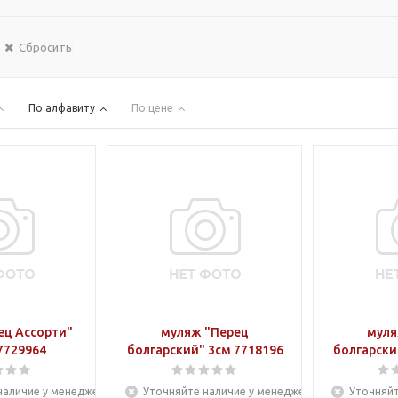
Сбросить
По алфавиту
По цене
ец Ассорти"
муляж "Перец
муля
7729964
болгарский" 3см 7718196
болгарски
наличие у менеджера
Уточняйте наличие у менеджера
Уточняйт