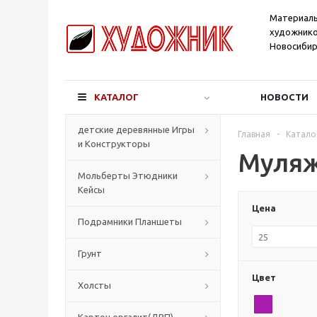
Материал
художнико
Новосибир
КАТАЛОГ
НОВОСТИ
детские деревянные Игры
Главная
-
Катало
и Конструкторы
Муляж
Мольберты Этюдники
Кейсы
Цена
Подрамники Планшеты
Грунт
Цвет
Холсты