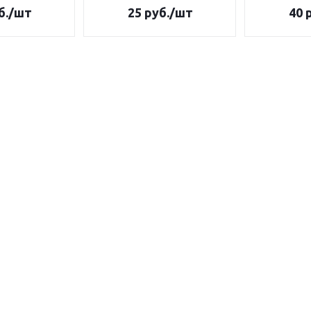
б.
/шт
25
руб.
/шт
40
р