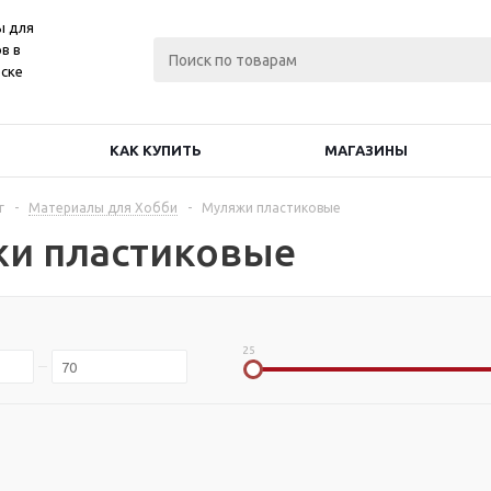
ы для
в в
ске
КАК КУПИТЬ
МАГАЗИНЫ
г
-
Материалы для Хобби
-
Муляжи пластиковые
и пластиковые
25