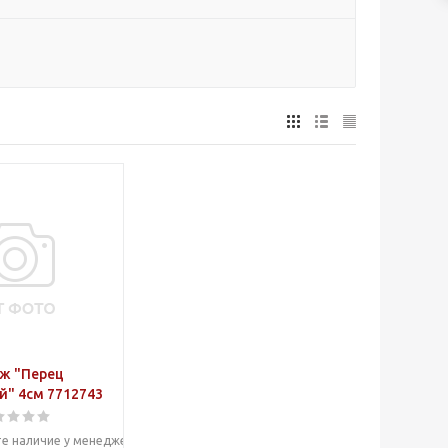
ж "Перец
й" 4см 7712743
е наличие у менеджера