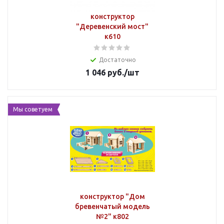
конструктор
"Деревенский мост"
к610
Достаточно
1 046
руб.
/шт
Мы советуем
конструктор "Дом
бревенчатый модель
№2" к802