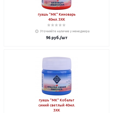
гуашь "МК" Киноварь
40мл. ЗХК
Уточняйте наличие у менеджера
96
руб.
/шт
гуашь "МК" Кобальт
синий светлый 40мл.
ЗХК