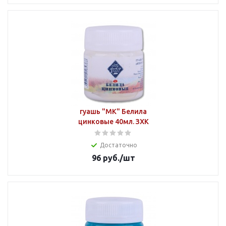
гуашь "МК" Белила
цинковые 40мл. ЗХК
Достаточно
96
руб.
/шт