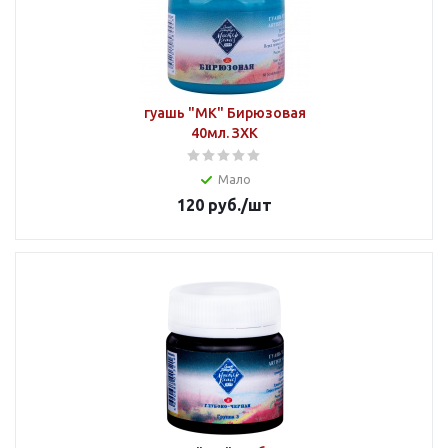
гуашь "МК" Бирюзовая
40мл. ЗХК
Мало
120
руб.
/шт