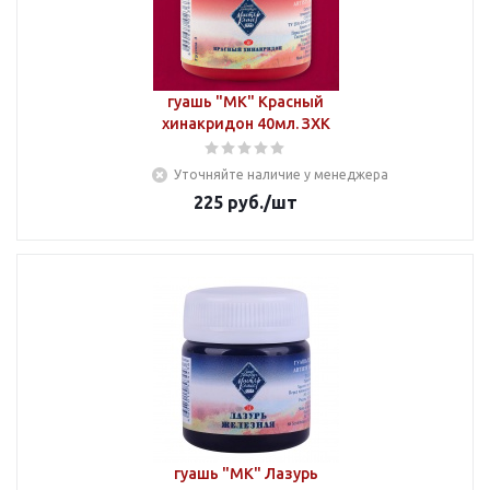
гуашь "МК" Красный
хинакридон 40мл. ЗХК
Уточняйте наличие у менеджера
225
руб.
/шт
гуашь "МК" Лазурь