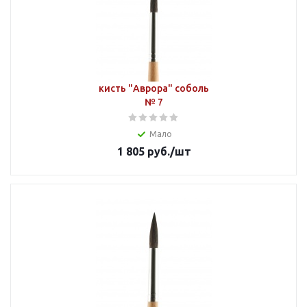
кисть "Аврора" соболь
№ 7
Мало
1 805
руб.
/шт