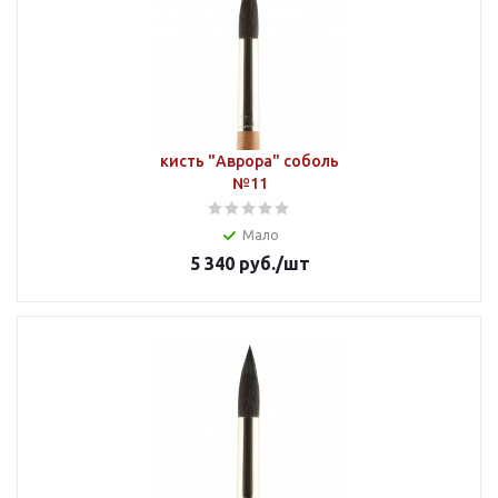
кисть "Аврора" соболь
№11
Мало
5 340
руб.
/шт