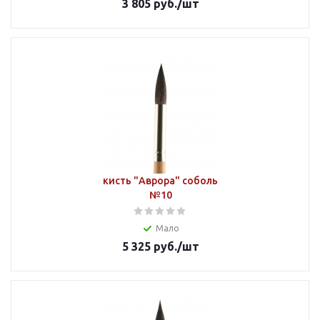
3 805
руб.
/шт
кисть "Аврора" соболь
№10
Мало
5 325
руб.
/шт