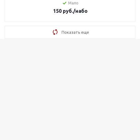
Мало
150
руб.
/набо
Показать еще
1
2
3
21
О компании
Новости
Магазины
Политика конфиденциальности
Помощь
Условия оплаты
Условия доставки
Вопрос-ответ