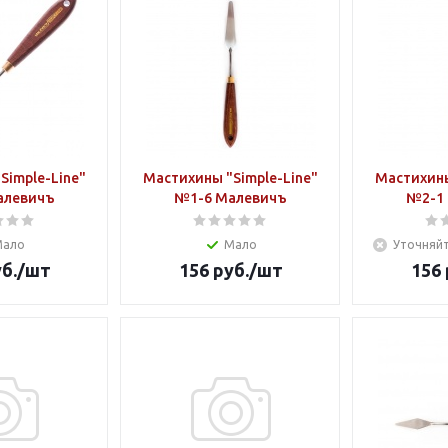
Simple-Line"
Мастихины "Simple-Line"
Мастихины
алевичъ
№1-6 Малевичъ
№2-1
Мало
Мало
Уточняйт
б.
/шт
156
руб.
/шт
156