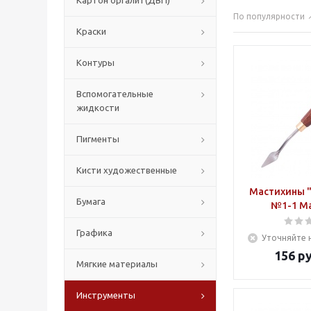
Картон оргалит(ДВП)
По популярности
Краски
Контуры
Вспомогательные
жидкости
Пигменты
Кисти художественные
Мастихины "
Бумага
№1-1 М
Графика
Уточняйте 
156
ру
Мягкие материалы
Инструменты