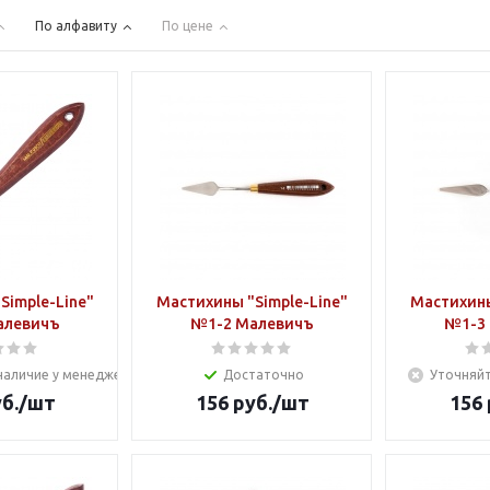
По алфавиту
По цене
Simple-Line"
Мастихины "Simple-Line"
Мастихины
алевичъ
№1-2 Малевичъ
№1-3
наличие у менеджера
Достаточно
Уточняйт
б.
/шт
156
руб.
/шт
156