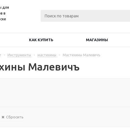
ы для
в в
ске
КАК КУПИТЬ
МАГАЗИНЫ
г
-
Инструменты
-
мастихины
-
Мастихины Малевичъ
хины Малевичъ
Сбросить