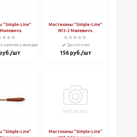
 "Simple-Line"
Мастихины "Simple-Line"
 Малевичъ
№3-2 Малевичъ
е наличие у менеджера
Достаточно
руб.
/шт
156
руб.
/шт
 "Simple-Line"
Мастихины "Simple-Line"