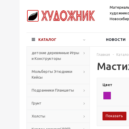
Материал
художнико
Новосибир
КАТАЛОГ
НОВОСТИ
детские деревянные Игры
Главная
-
Катало
и Конструкторы
Масти
Мольберты Этюдники
Кейсы
Цвет
Подрамники Планшеты
Грунт
Холсты