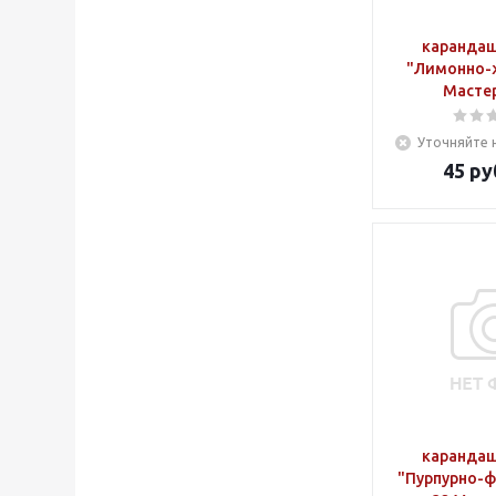
карандаш
"Лимонно-
Мастер
Уточняйте 
45
ру
карандаш
"Пурпурно-