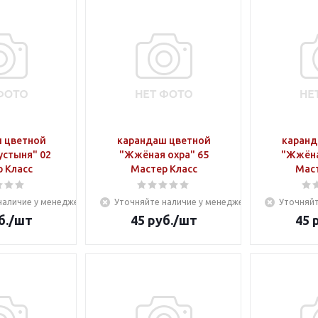
 цветной
карандаш цветной
каранд
устыня" 02
"Жжёная охра" 65
"Жжёна
 Класс
Мастер Класс
Маст
наличие у менеджера
Уточняйте наличие у менеджера
Уточняйт
б.
/шт
45
руб.
/шт
45
р