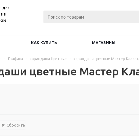
ы для
в в
ске
КАК КУПИТЬ
МАГАЗИНЫ
г
-
Графика
-
карандаши Цветные
-
карандаши цветные Мастер Класс 
даши цветные Мастер Кла
Сбросить