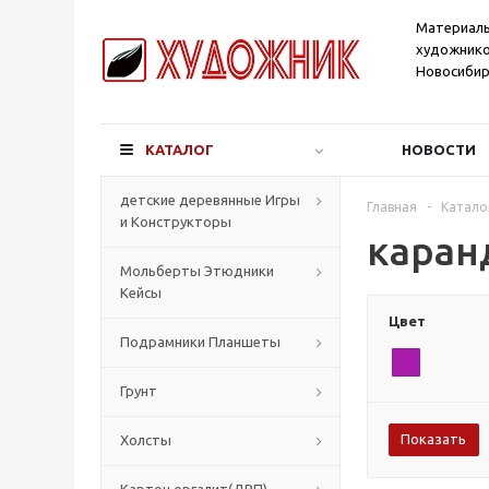
Материал
художнико
Новосибир
КАТАЛОГ
НОВОСТИ
детские деревянные Игры
Главная
-
Катало
и Конструкторы
каран
Мольберты Этюдники
Кейсы
Цвет
Подрамники Планшеты
Грунт
Холсты