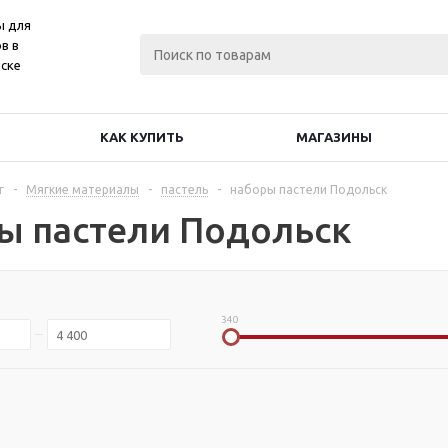
ы для
в в
ске
КАК КУПИТЬ
МАГАЗИНЫ
г
-
Мягкие материалы
-
пастель
-
наборы пастели Подольск
ы пастели Подольск
340