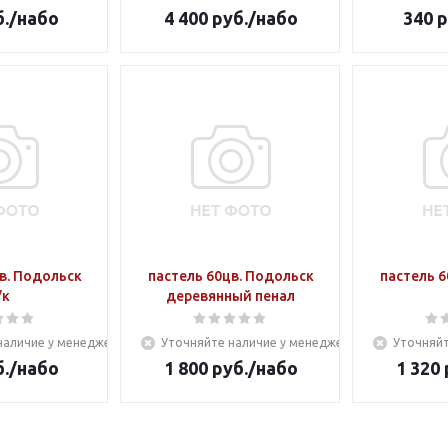
.
/набо
4 400
руб.
/набо
340
р
в. Подольск
пастель 60цв. Подольск
пастель 6
/к
деревянный пенал
наличие у менеджера
Уточняйте наличие у менеджера
Уточняйт
.
/набо
1 800
руб.
/набо
1 320