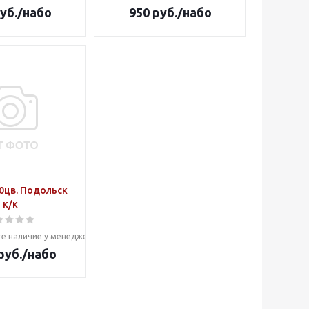
уб.
/набо
950
руб.
/набо
0цв. Подольск
к/к
е наличие у менеджера
руб.
/набо