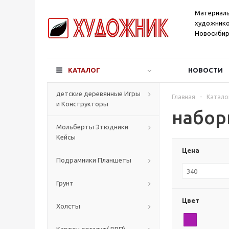
Материал
художнико
Новосибир
КАТАЛОГ
НОВОСТИ
детские деревянные Игры
Главная
-
Катало
и Конструкторы
набор
Мольберты Этюдники
Кейсы
Цена
Подрамники Планшеты
Грунт
Цвет
Холсты