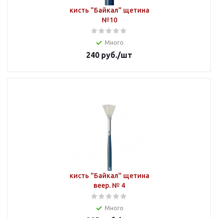
кисть "Байкал" щетина
№10
Много
240
руб.
/шт
кисть "Байкал" щетина
веер. № 4
Много