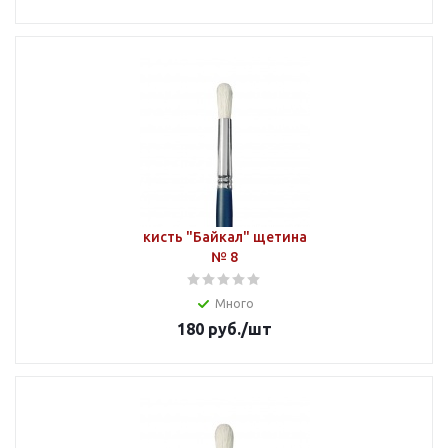
кисть "Байкал" щетина
№ 8
Много
180
руб.
/шт