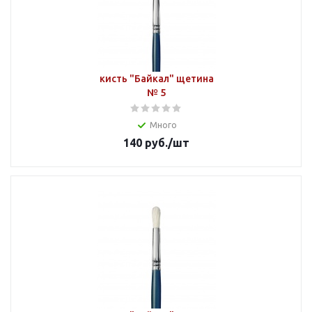
кисть "Байкал" щетина
№ 5
Много
140
руб.
/шт