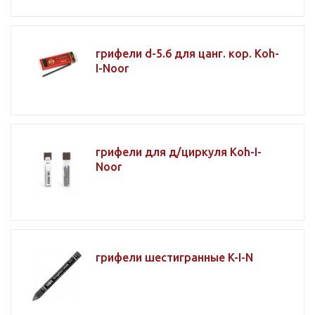
грифели d-5.6 для цанг. кор. Koh-
I-Noor
грифели для д/циркуля Koh-I-
Noor
грифели шестигранные K-I-N