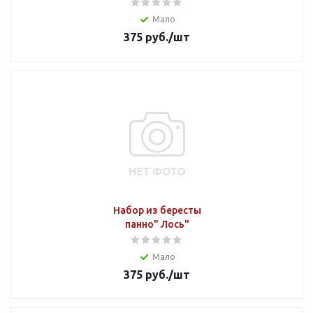
Мало
375
руб.
/шт
Набор из бересты
панно" Лось"
Мало
375
руб.
/шт