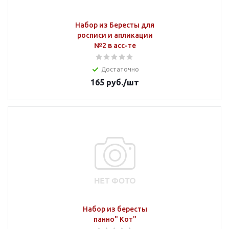
Набор из Бересты для
росписи и апликации
№2 в асс-те
Достаточно
165
руб.
/шт
Набор из бересты
панно" Кот"